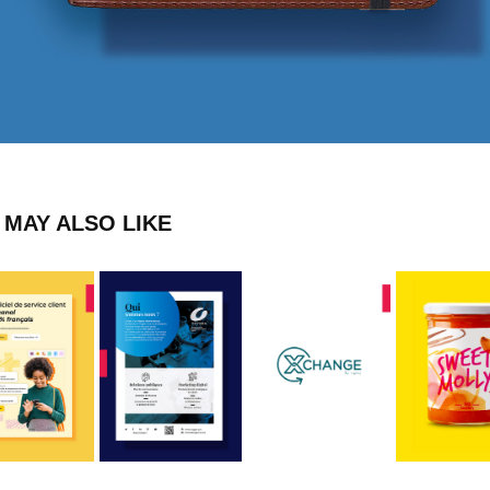
 MAY ALSO LIKE
ATION DE 
BRAND BOOK 
ISUEL - 
ENCART PRESS 
PACKAGIN
ENTREPRISE 
ERVICE 
- OXYGEN
90 FACT
DANS LE BTP
CLIENT
2023
2023
2023
2024