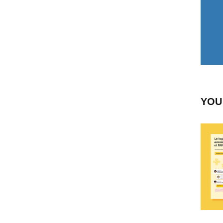
YOU
CRÉ
V
S