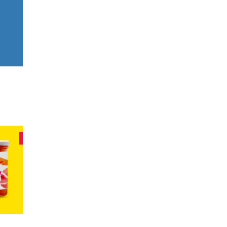
G - 
ORY